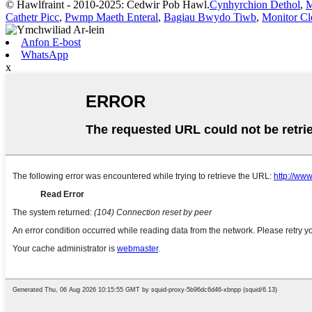
© Hawlfraint - 2010-2025: Cedwir Pob Hawl.
Cynhyrchion Dethol
,
M
Cathetr Picc
,
Pwmp Maeth Enteral
,
Bagiau Bwydo Tiwb
,
Monitor Cl
Anfon E-bost
WhatsApp
x