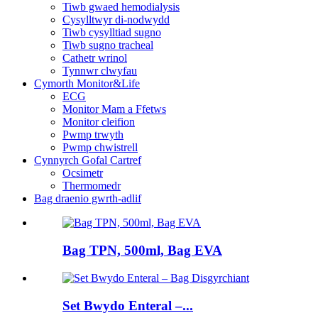
Tiwb gwaed hemodialysis
Cysylltwyr di-nodwydd
Tiwb cysylltiad sugno
Tiwb sugno tracheal
Cathetr wrinol
Tynnwr clwyfau
Cymorth Monitor&Life
ECG
Monitor Mam a Ffetws
Monitor cleifion
Pwmp trwyth
Pwmp chwistrell
Cynnyrch Gofal Cartref
Ocsimetr
Thermomedr
Bag draenio gwrth-adlif
Bag TPN, 500ml, Bag EVA
Set Bwydo Enteral –...