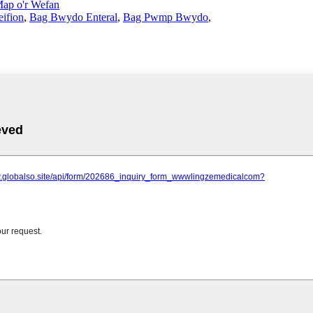
ap o'r Wefan
eifion
,
Bag Bwydo Enteral
,
Bag Pwmp Bwydo
,