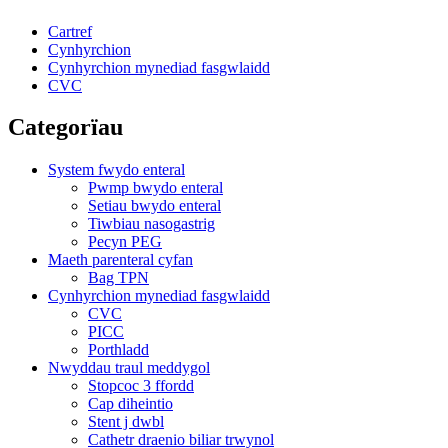
Cartref
Cynhyrchion
Cynhyrchion mynediad fasgwlaidd
CVC
Categorïau
System fwydo enteral
Pwmp bwydo enteral
Setiau bwydo enteral
Tiwbiau nasogastrig
Pecyn PEG
Maeth parenteral cyfan
Bag TPN
Cynhyrchion mynediad fasgwlaidd
CVC
PICC
Porthladd
Nwyddau traul meddygol
Stopcoc 3 ffordd
Cap diheintio
Stent j dwbl
Cathetr draenio biliar trwynol