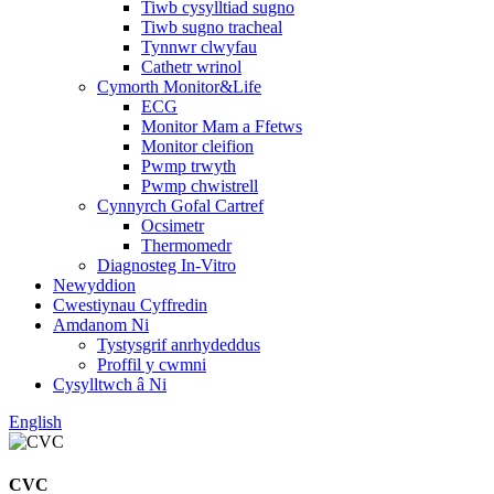
Tiwb cysylltiad sugno
Tiwb sugno tracheal
Tynnwr clwyfau
Cathetr wrinol
Cymorth Monitor&Life
ECG
Monitor Mam a Ffetws
Monitor cleifion
Pwmp trwyth
Pwmp chwistrell
Cynnyrch Gofal Cartref
Ocsimetr
Thermomedr
Diagnosteg In-Vitro
Newyddion
Cwestiynau Cyffredin
Amdanom Ni
Tystysgrif anrhydeddus
Proffil y cwmni
Cysylltwch â Ni
English
CVC