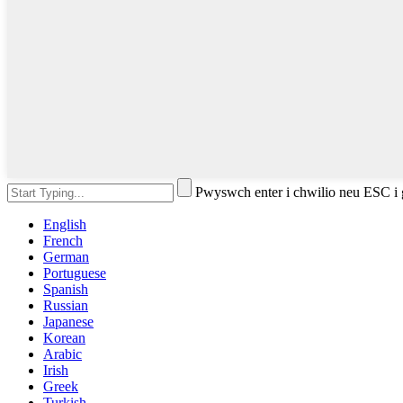
Pwyswch enter i chwilio neu ESC i
English
French
German
Portuguese
Spanish
Russian
Japanese
Korean
Arabic
Irish
Greek
Turkish