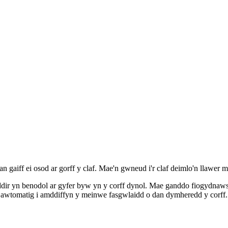
t pan gaiff ei osod ar gorff y claf. Mae'n gwneud i'r claf deimlo'n lla
ir yn benodol ar gyfer byw yn y corff dynol. Mae ganddo fiogydnaws
awtomatig i amddiffyn y meinwe fasgwlaidd o dan dymheredd y corff.