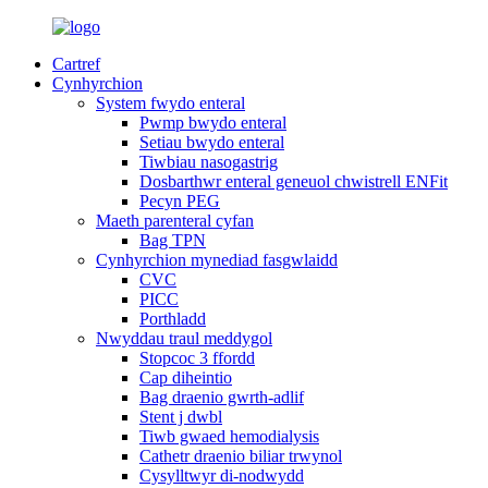
Cartref
Cynhyrchion
System fwydo enteral
Pwmp bwydo enteral
Setiau bwydo enteral
Tiwbiau nasogastrig
Dosbarthwr enteral geneuol chwistrell ENFit
Pecyn PEG
Maeth parenteral cyfan
Bag TPN
Cynhyrchion mynediad fasgwlaidd
CVC
PICC
Porthladd
Nwyddau traul meddygol
Stopcoc 3 ffordd
Cap diheintio
Bag draenio gwrth-adlif
Stent j dwbl
Tiwb gwaed hemodialysis
Cathetr draenio biliar trwynol
Cysylltwyr di-nodwydd