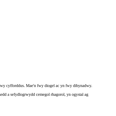
wer mwy cyfforddus. Mae'n fwy diogel ac yn fwy dibynadwy.
edd a sefydlogrwydd cemegol rhagorol, yn ogystal ag