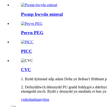
Pwmp bwydo enteral
Pecyn PEG
PICC
CVC
1. Bydd dyluniad siâp adain Delta yn lleihau'r ffrithian
2. Defnyddiwch ddeunydd PU gradd feddygol a ddefnydd
elastigedd uwch. Bydd y deunydd yn meddalu ei hun yn 
ymholiad
manylion