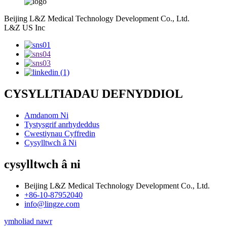
Beijing L&Z Medical Technology Development Co., Ltd.
L&Z US Inc
CYSYLLTIADAU DEFNYDDIOL
Amdanom Ni
Tystysgrif anrhydeddus
Cwestiynau Cyffredin
Cysylltwch â Ni
cysylltwch â ni
Beijing L&Z Medical Technology Development Co., Ltd.
+86-10-87952040
info@lingze.com
ymholiad nawr