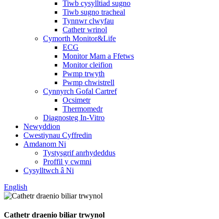
Tiwb cysylltiad sugno
Tiwb sugno tracheal
Tynnwr clwyfau
Cathetr wrinol
Cymorth Monitor&Life
ECG
Monitor Mam a Ffetws
Monitor cleifion
Pwmp trwyth
Pwmp chwistrell
Cynnyrch Gofal Cartref
Ocsimetr
Thermomedr
Diagnosteg In-Vitro
Newyddion
Cwestiynau Cyffredin
Amdanom Ni
Tystysgrif anrhydeddus
Proffil y cwmni
Cysylltwch â Ni
English
Cathetr draenio biliar trwynol