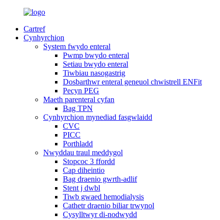
Cartref
Cynhyrchion
System fwydo enteral
Pwmp bwydo enteral
Setiau bwydo enteral
Tiwbiau nasogastrig
Dosbarthwr enteral geneuol chwistrell ENFit
Pecyn PEG
Maeth parenteral cyfan
Bag TPN
Cynhyrchion mynediad fasgwlaidd
CVC
PICC
Porthladd
Nwyddau traul meddygol
Stopcoc 3 ffordd
Cap diheintio
Bag draenio gwrth-adlif
Stent j dwbl
Tiwb gwaed hemodialysis
Cathetr draenio biliar trwynol
Cysylltwyr di-nodwydd