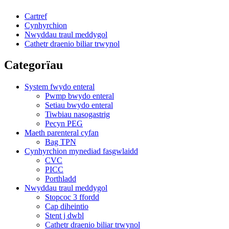
Cartref
Cynhyrchion
Nwyddau traul meddygol
Cathetr draenio biliar trwynol
Categorïau
System fwydo enteral
Pwmp bwydo enteral
Setiau bwydo enteral
Tiwbiau nasogastrig
Pecyn PEG
Maeth parenteral cyfan
Bag TPN
Cynhyrchion mynediad fasgwlaidd
CVC
PICC
Porthladd
Nwyddau traul meddygol
Stopcoc 3 ffordd
Cap diheintio
Stent j dwbl
Cathetr draenio biliar trwynol