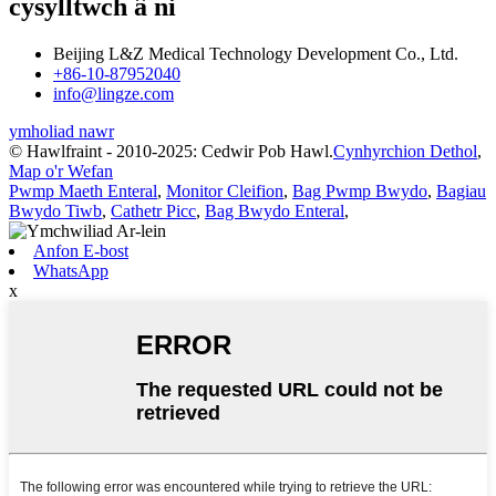
cysylltwch â ni
Beijing L&Z Medical Technology Development Co., Ltd.
+86-10-87952040
info@lingze.com
ymholiad nawr
© Hawlfraint - 2010-2025: Cedwir Pob Hawl.
Cynhyrchion Dethol
,
Map o'r Wefan
Pwmp Maeth Enteral
,
Monitor Cleifion
,
Bag Pwmp Bwydo
,
Bagiau
Bwydo Tiwb
,
Cathetr Picc
,
Bag Bwydo Enteral
,
Anfon E-bost
WhatsApp
x