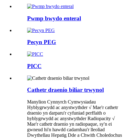
Pwmp bwydo enteral
Pecyn PEG
PICC
Cathetr draenio biliar trwynol
Manylion Cynnyrch Cymwysiadau
Hyblygrwydd ac anystwythder √ Mae'r cathetr
draenio yn darparu'r cyfuniad perffaith o
hyblygrwydd ac anystwythder Radiopacity √
Mae'r cathetr draenio yn radiopaque, sy'n ei
gwneud hi'n hawdd cadarnhau'r lleoliad
Dwythellau Hepatig Dde a Chwith Choledochus