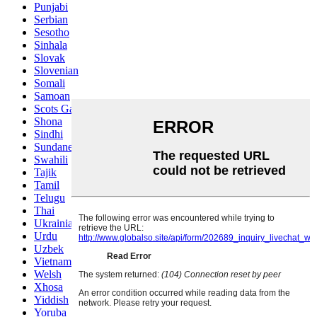
Punjabi
Serbian
Sesotho
Sinhala
Slovak
Slovenian
Somali
Samoan
Scots Gaelic
Shona
Sindhi
Sundanese
Swahili
Tajik
Tamil
Telugu
Thai
Ukrainian
Urdu
Uzbek
Vietnamese
Welsh
Xhosa
Yiddish
Yoruba