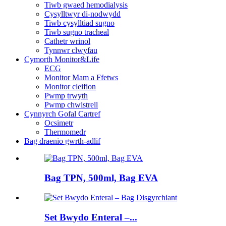
Tiwb gwaed hemodialysis
Cysylltwyr di-nodwydd
Tiwb cysylltiad sugno
Tiwb sugno tracheal
Cathetr wrinol
Tynnwr clwyfau
Cymorth Monitor&Life
ECG
Monitor Mam a Ffetws
Monitor cleifion
Pwmp trwyth
Pwmp chwistrell
Cynnyrch Gofal Cartref
Ocsimetr
Thermomedr
Bag draenio gwrth-adlif
Bag TPN, 500ml, Bag EVA
Set Bwydo Enteral –...