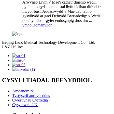
Arwyneb Llyfn √ Mae'r cathetr draenio wedi'i
gynllunio gyda phen distal llyfn i leihau difrod i'r
llwybr bustl Addasrwydd √ Mae dau fath o
gysylltydd ar gael Defnydd Bwriadedig: √ Wedi'i
ddefnyddio ar gyfer endosgopig dros dro ...
ymholiad
manylion
Beijing L&Z Medical Technology Development Co., Ltd.
L&Z US Inc
CYSYLLTIADAU DEFNYDDIOL
Amdanom Ni
Tystysgrif anrhydeddus
Cwestiynau Cyffredin
Cysylltwch â Ni