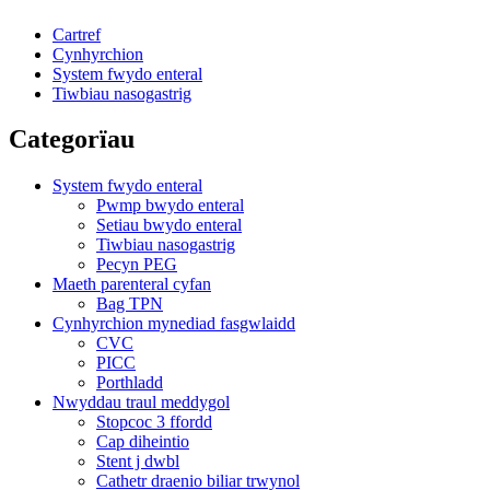
Cartref
Cynhyrchion
System fwydo enteral
Tiwbiau nasogastrig
Categorïau
System fwydo enteral
Pwmp bwydo enteral
Setiau bwydo enteral
Tiwbiau nasogastrig
Pecyn PEG
Maeth parenteral cyfan
Bag TPN
Cynhyrchion mynediad fasgwlaidd
CVC
PICC
Porthladd
Nwyddau traul meddygol
Stopcoc 3 ffordd
Cap diheintio
Stent j dwbl
Cathetr draenio biliar trwynol