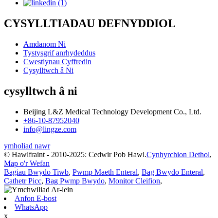
CYSYLLTIADAU DEFNYDDIOL
Amdanom Ni
Tystysgrif anrhydeddus
Cwestiynau Cyffredin
Cysylltwch â Ni
cysylltwch â ni
Beijing L&Z Medical Technology Development Co., Ltd.
+86-10-87952040
info@lingze.com
ymholiad nawr
© Hawlfraint - 2010-2025: Cedwir Pob Hawl.
Cynhyrchion Dethol
,
Map o'r Wefan
Bagiau Bwydo Tiwb
,
Pwmp Maeth Enteral
,
Bag Bwydo Enteral
,
Cathetr Picc
,
Bag Pwmp Bwydo
,
Monitor Cleifion
,
Anfon E-bost
WhatsApp
x