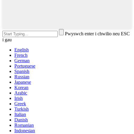
Pwyswch enter i chwilio neu ESC
i gau
English
French
German
Portuguese
Spanish
Russian
Japanese
Korean
Arabic
Irish
Greek
Turkish
Italian
Danish
Romanian
Indonesian