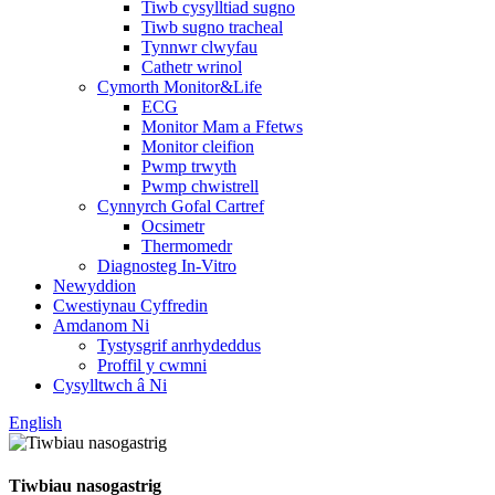
Tiwb cysylltiad sugno
Tiwb sugno tracheal
Tynnwr clwyfau
Cathetr wrinol
Cymorth Monitor&Life
ECG
Monitor Mam a Ffetws
Monitor cleifion
Pwmp trwyth
Pwmp chwistrell
Cynnyrch Gofal Cartref
Ocsimetr
Thermomedr
Diagnosteg In-Vitro
Newyddion
Cwestiynau Cyffredin
Amdanom Ni
Tystysgrif anrhydeddus
Proffil y cwmni
Cysylltwch â Ni
English
Tiwbiau nasogastrig