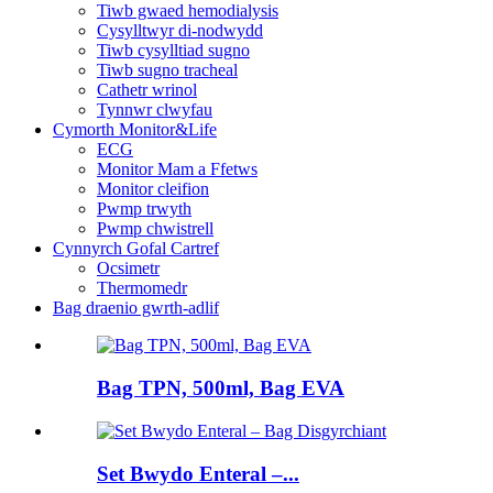
Tiwb gwaed hemodialysis
Cysylltwyr di-nodwydd
Tiwb cysylltiad sugno
Tiwb sugno tracheal
Cathetr wrinol
Tynnwr clwyfau
Cymorth Monitor&Life
ECG
Monitor Mam a Ffetws
Monitor cleifion
Pwmp trwyth
Pwmp chwistrell
Cynnyrch Gofal Cartref
Ocsimetr
Thermomedr
Bag draenio gwrth-adlif
Bag TPN, 500ml, Bag EVA
Set Bwydo Enteral –...