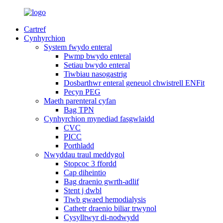
Cartref
Cynhyrchion
System fwydo enteral
Pwmp bwydo enteral
Setiau bwydo enteral
Tiwbiau nasogastrig
Dosbarthwr enteral geneuol chwistrell ENFit
Pecyn PEG
Maeth parenteral cyfan
Bag TPN
Cynhyrchion mynediad fasgwlaidd
CVC
PICC
Porthladd
Nwyddau traul meddygol
Stopcoc 3 ffordd
Cap diheintio
Bag draenio gwrth-adlif
Stent j dwbl
Tiwb gwaed hemodialysis
Cathetr draenio biliar trwynol
Cysylltwyr di-nodwydd