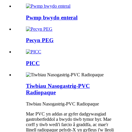
Pwmp bwydo enteral
Pecyn PEG
PICC
Tiwbiau Nasogastrig-PVC
Radiopaque
Tiwbiau Nasogastrig-PVC Radiopaque
Mae PVC yn addas ar gyfer dadgywasgiad
gastroberfeddol a bwydo tiwb tymor byr. Mae
corff y tiwb wedi'i farcio â graddfa, ac mae'r
llinell radiopaque pelydr-X yn gyfleus i'w lleoli