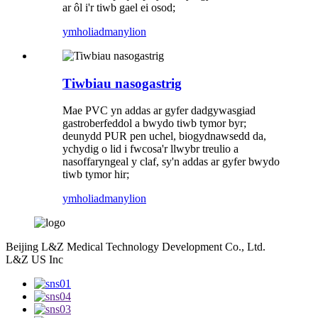
ar ôl i'r tiwb gael ei osod;
ymholiad
manylion
Tiwbiau nasogastrig
Mae PVC yn addas ar gyfer dadgywasgiad
gastroberfeddol a bwydo tiwb tymor byr;
deunydd PUR pen uchel, biogydnawsedd da,
ychydig o lid i fwcosa'r llwybr treulio a
nasoffaryngeal y claf, sy'n addas ar gyfer bwydo
tiwb tymor hir;
ymholiad
manylion
Beijing L&Z Medical Technology Development Co., Ltd.
L&Z US Inc