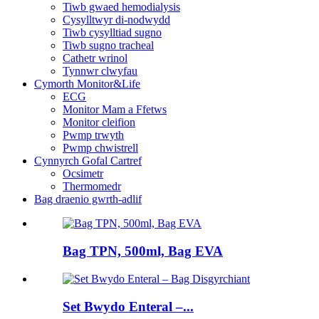
Tiwb gwaed hemodialysis
Cysylltwyr di-nodwydd
Tiwb cysylltiad sugno
Tiwb sugno tracheal
Cathetr wrinol
Tynnwr clwyfau
Cymorth Monitor&Life
ECG
Monitor Mam a Ffetws
Monitor cleifion
Pwmp trwyth
Pwmp chwistrell
Cynnyrch Gofal Cartref
Ocsimetr
Thermomedr
Bag draenio gwrth-adlif
Bag TPN, 500ml, Bag EVA
Set Bwydo Enteral –...