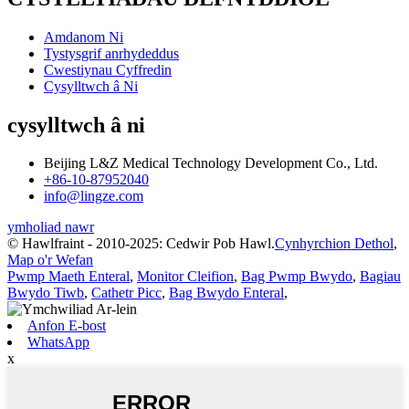
Amdanom Ni
Tystysgrif anrhydeddus
Cwestiynau Cyffredin
Cysylltwch â Ni
cysylltwch â ni
Beijing L&Z Medical Technology Development Co., Ltd.
+86-10-87952040
info@lingze.com
ymholiad nawr
© Hawlfraint - 2010-2025: Cedwir Pob Hawl.
Cynhyrchion Dethol
,
Map o'r Wefan
Pwmp Maeth Enteral
,
Monitor Cleifion
,
Bag Pwmp Bwydo
,
Bagiau
Bwydo Tiwb
,
Cathetr Picc
,
Bag Bwydo Enteral
,
Anfon E-bost
WhatsApp
x