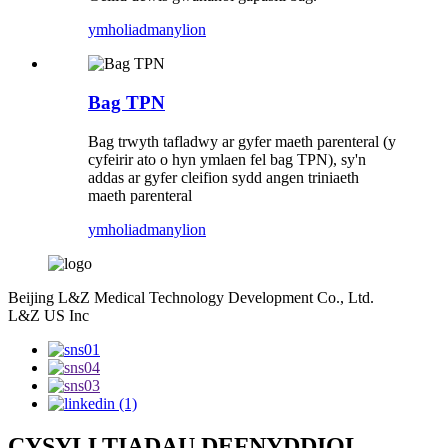
ymholiad
manylion
Bag TPN
Bag trwyth tafladwy ar gyfer maeth parenteral (y
cyfeirir ato o hyn ymlaen fel bag TPN), sy'n
addas ar gyfer cleifion sydd angen triniaeth
maeth parenteral
ymholiad
manylion
Beijing L&Z Medical Technology Development Co., Ltd.
L&Z US Inc
CYSYLLTIADAU DEFNYDDIOL