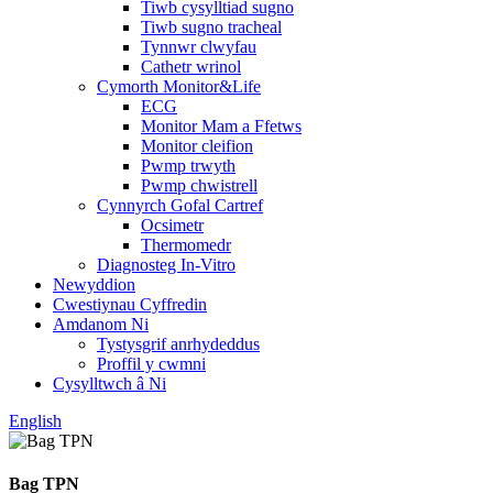
Tiwb cysylltiad sugno
Tiwb sugno tracheal
Tynnwr clwyfau
Cathetr wrinol
Cymorth Monitor&Life
ECG
Monitor Mam a Ffetws
Monitor cleifion
Pwmp trwyth
Pwmp chwistrell
Cynnyrch Gofal Cartref
Ocsimetr
Thermomedr
Diagnosteg In-Vitro
Newyddion
Cwestiynau Cyffredin
Amdanom Ni
Tystysgrif anrhydeddus
Proffil y cwmni
Cysylltwch â Ni
English
Bag TPN