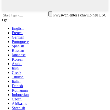
Pwyswch enter i chwilio neu ESC
i gau
English
French
German
Portuguese
Spanish
Russian
Japanese
Korean
Arabic
Irish
Greek
Turkish
Italian
Danish
Romanian
Indonesian
Czech
Afrikaans
Swedish