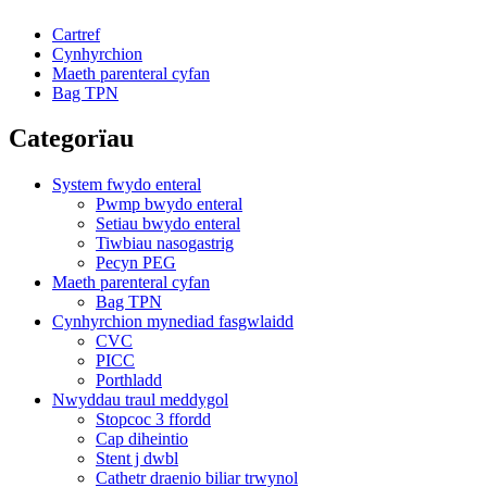
Cartref
Cynhyrchion
Maeth parenteral cyfan
Bag TPN
Categorïau
System fwydo enteral
Pwmp bwydo enteral
Setiau bwydo enteral
Tiwbiau nasogastrig
Pecyn PEG
Maeth parenteral cyfan
Bag TPN
Cynhyrchion mynediad fasgwlaidd
CVC
PICC
Porthladd
Nwyddau traul meddygol
Stopcoc 3 ffordd
Cap diheintio
Stent j dwbl
Cathetr draenio biliar trwynol