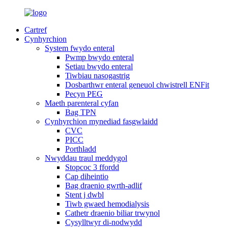
Cartref
Cynhyrchion
System fwydo enteral
Pwmp bwydo enteral
Setiau bwydo enteral
Tiwbiau nasogastrig
Dosbarthwr enteral geneuol chwistrell ENFit
Pecyn PEG
Maeth parenteral cyfan
Bag TPN
Cynhyrchion mynediad fasgwlaidd
CVC
PICC
Porthladd
Nwyddau traul meddygol
Stopcoc 3 ffordd
Cap diheintio
Bag draenio gwrth-adlif
Stent j dwbl
Tiwb gwaed hemodialysis
Cathetr draenio biliar trwynol
Cysylltwyr di-nodwydd