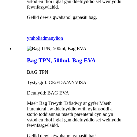
ystod eu rhoi i glaf gan ddefnyddio set weinyddu
fewnfasgwlaidd.
Gellid dewis gwahanol gapasiti bag.
ymholiad
manylion
Bag TPN, 500ml, Bag EVA
BAG TPN
Tystysgrif: CE/FDA/ANVISA
Deunydd: BAG EVA
Mae'r Bag Trwyth Tafladwy ar gyfer Maeth
Parenteral i'w ddefnyddio wrth gyfansoddi a
storio toddiannau maeth parenteral cyn ac yn
ystod eu rhoi i glaf gan ddefnyddio set weinyddu
fewnfasgwlaidd.
Gellid dewis gwahanol gapasiti bag.