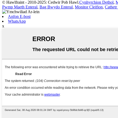
© Hawlfraint - 2010-2025: Cedwir Pob Hawl.
Cynhyrchion Dethol
,
M
Pwmp Maeth Enteral
,
Bag Bwydo Enteral
,
Monitor Cleifion
,
Cathetr
Anfon E-bost
WhatsApp
x