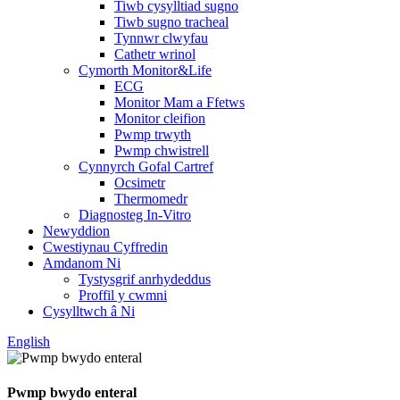
Tiwb cysylltiad sugno
Tiwb sugno tracheal
Tynnwr clwyfau
Cathetr wrinol
Cymorth Monitor&Life
ECG
Monitor Mam a Ffetws
Monitor cleifion
Pwmp trwyth
Pwmp chwistrell
Cynnyrch Gofal Cartref
Ocsimetr
Thermomedr
Diagnosteg In-Vitro
Newyddion
Cwestiynau Cyffredin
Amdanom Ni
Tystysgrif anrhydeddus
Proffil y cwmni
Cysylltwch â Ni
English
Pwmp bwydo enteral