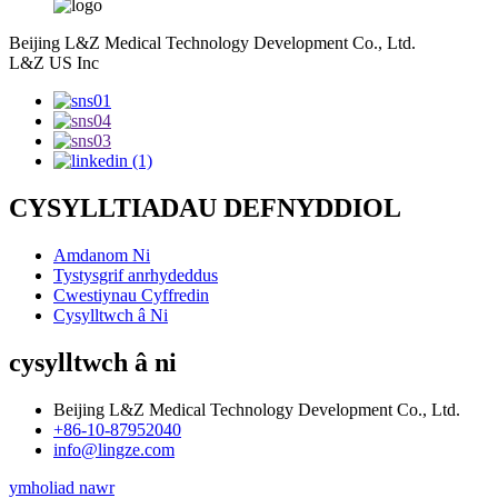
Beijing L&Z Medical Technology Development Co., Ltd.
L&Z US Inc
CYSYLLTIADAU DEFNYDDIOL
Amdanom Ni
Tystysgrif anrhydeddus
Cwestiynau Cyffredin
Cysylltwch â Ni
cysylltwch â ni
Beijing L&Z Medical Technology Development Co., Ltd.
+86-10-87952040
info@lingze.com
ymholiad nawr