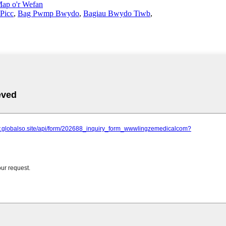
ap o'r Wefan
 Picc
,
Bag Pwmp Bwydo
,
Bagiau Bwydo Tiwb
,