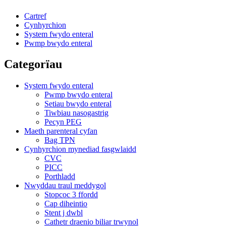
Cartref
Cynhyrchion
System fwydo enteral
Pwmp bwydo enteral
Categorïau
System fwydo enteral
Pwmp bwydo enteral
Setiau bwydo enteral
Tiwbiau nasogastrig
Pecyn PEG
Maeth parenteral cyfan
Bag TPN
Cynhyrchion mynediad fasgwlaidd
CVC
PICC
Porthladd
Nwyddau traul meddygol
Stopcoc 3 ffordd
Cap diheintio
Stent j dwbl
Cathetr draenio biliar trwynol