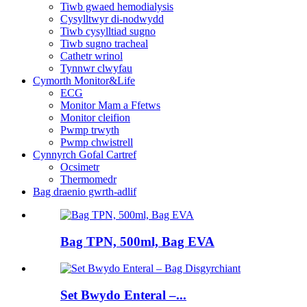
Tiwb gwaed hemodialysis
Cysylltwyr di-nodwydd
Tiwb cysylltiad sugno
Tiwb sugno tracheal
Cathetr wrinol
Tynnwr clwyfau
Cymorth Monitor&Life
ECG
Monitor Mam a Ffetws
Monitor cleifion
Pwmp trwyth
Pwmp chwistrell
Cynnyrch Gofal Cartref
Ocsimetr
Thermomedr
Bag draenio gwrth-adlif
Bag TPN, 500ml, Bag EVA
Set Bwydo Enteral –...