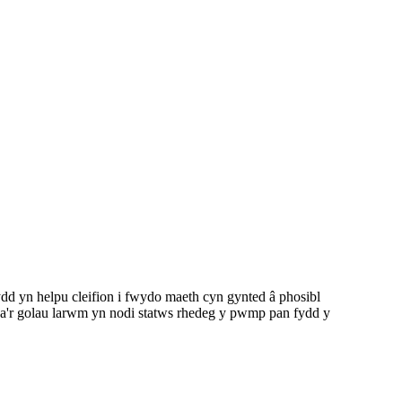
dd yn helpu cleifion i fwydo maeth cyn gynted â phosibl
g a'r golau larwm yn nodi statws rhedeg y pwmp pan fydd y