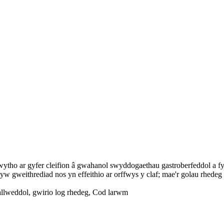
wytho ar gyfer cleifion â gwahanol swyddogaethau gastroberfeddol a fy
 yw gweithrediad nos yn effeithio ar orffwys y claf; mae'r golau rhede
llweddol, gwirio log rhedeg, Cod larwm