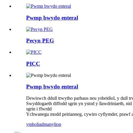
Pwmp bwydo enteral
Pecyn PEG
PICC
Pwmp bwydo enteral
Dewiswch ddull trwytho parhaus neu ysbeidiol, y dull tr
Swyddogaeth diffodd sgrin yn ystod y llawdriniaeth, nid
sgrin i ffwrdd
Ychwanegu modd peirianneg, cywiro cyflymder, prawf a
ymholiad
manylion