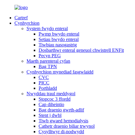
Cartref
Cynhyrchion
System fwydo enteral
Pwmp bwydo enteral
Setiau bwydo enteral
Tiwbiau nasogastrig
Dosbarthwr enteral geneuol chwistrell ENFit
Pecyn PEG
Maeth parenteral cyfan
Bag TPN
Cynhyrchion mynediad fasgwlaidd
CVC
PICC
Porthladd
Nwyddau traul meddygol
Stopcoc 3 ffordd
Cap diheintio
Bag draenio gwrth-adlif
Stent j dwbl
Tiwb gwaed hemodialysis
Cathetr draenio biliar trwynol
Cysylltwyr di-nodwydd