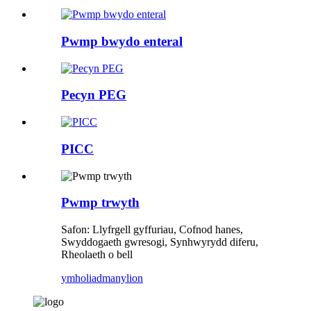
Pwmp bwydo enteral
Pecyn PEG
PICC
Pwmp trwyth
Safon: Llyfrgell gyffuriau, Cofnod hanes,
Swyddogaeth gwresogi, Synhwyrydd diferu,
Rheolaeth o bell
ymholiad
manylion