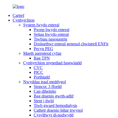
Cartref
Cynhyrchion
System fwydo enteral
Pwmp bwydo enteral
Setiau bwydo enteral
Tiwbiau nasogastrig
Dosbarthwr enteral geneuol chwistrell ENFit
Pecyn PEG
Maeth parenteral cyfan
Bag TPN
Cynhyrchion mynediad fasgwlaidd
CVC
PICC
Porthladd
Nwyddau traul meddygol
Stopcoc 3 ffordd
Cap diheintio
Bag draenio gwrth-adlif
Stent j dwbl
Tiwb gwaed hemodialysis
Cathetr draenio biliar trwynol
Cysylltwyr di-nodwydd