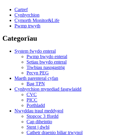
Cartref
Cynhyrchion
Cymorth Monitor&Life
Pwmp trwyth
Categorïau
System fwydo enteral
Pwmp bwydo enteral
Setiau bwydo enteral
Tiwbiau nasogastrig
Pecyn PEG
Maeth parenteral cyfan
Bag TPN
Cynhyrchion mynediad fasgwlaidd
CVC
PICC
Porthladd
Nwyddau traul meddygol
Stopcoc 3 ffordd
Cap diheintio
Stent j dwbl
Cathetr draenio biliar trwynol