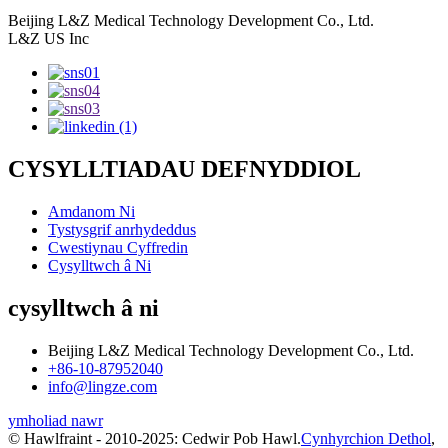
Beijing L&Z Medical Technology Development Co., Ltd.
L&Z US Inc
CYSYLLTIADAU DEFNYDDIOL
Amdanom Ni
Tystysgrif anrhydeddus
Cwestiynau Cyffredin
Cysylltwch â Ni
cysylltwch â ni
Beijing L&Z Medical Technology Development Co., Ltd.
+86-10-87952040
info@lingze.com
ymholiad nawr
© Hawlfraint - 2010-2025: Cedwir Pob Hawl.
Cynhyrchion Dethol
,