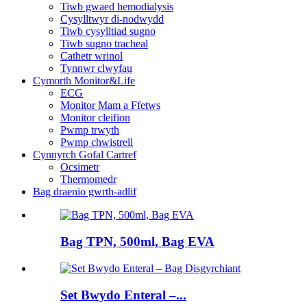
Tiwb gwaed hemodialysis
Cysylltwyr di-nodwydd
Tiwb cysylltiad sugno
Tiwb sugno tracheal
Cathetr wrinol
Tynnwr clwyfau
Cymorth Monitor&Life
ECG
Monitor Mam a Ffetws
Monitor cleifion
Pwmp trwyth
Pwmp chwistrell
Cynnyrch Gofal Cartref
Ocsimetr
Thermomedr
Bag draenio gwrth-adlif
Bag TPN, 500ml, Bag EVA
Set Bwydo Enteral –...