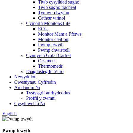
Tiwb cysylltiad sugno
Tiwb sugno tracheal
Tynnwr clwyfau
Cathetr wrinol
Cymorth Monitor&Life
ECG
Monitor Mam a Ffetws
Monitor cleifion
Pwmp trwyth
Pwmp chwistrell
Cynnyrch Gofal Cartref
Ocsimetr
Thermomedr
Diagnosteg In-Vitro
Newyddion
Cwestiynau Cyffredin
Amdanom Ni
Tystysgrif anrhydeddus
Proffil y cwmni
Cysylltwch â Ni
English
Pwmp trwyth