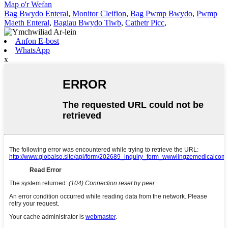
Map o'r Wefan
Bag Bwydo Enteral
,
Monitor Cleifion
,
Bag Pwmp Bwydo
,
Pwmp
Maeth Enteral
,
Bagiau Bwydo Tiwb
,
Cathetr Picc
,
Anfon E-bost
WhatsApp
x