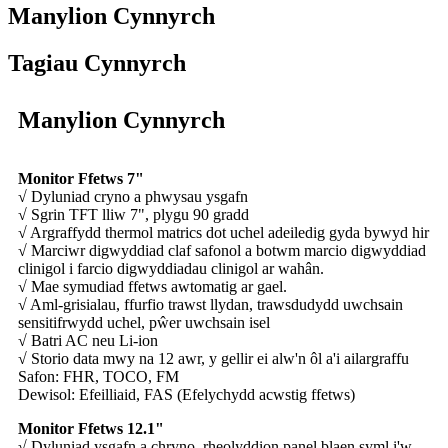
Manylion Cynnyrch
Tagiau Cynnyrch
Manylion Cynnyrch
Monitor Ffetws 7"
√ Dyluniad cryno a phwysau ysgafn
√ Sgrin TFT lliw 7", plygu 90 gradd
√ Argraffydd thermol matrics dot uchel adeiledig gyda bywyd hir
√ Marciwr digwyddiad claf safonol a botwm marcio digwyddiad
clinigol i farcio digwyddiadau clinigol ar wahân.
√ Mae symudiad ffetws awtomatig ar gael.
√ Aml-grisialau, ffurfio trawst llydan, trawsdudydd uwchsain
sensitifrwydd uchel, pŵer uwchsain isel
√ Batri AC neu Li-ion
√ Storio data mwy na 12 awr, y gellir ei alw'n ôl a'i ailargraffu
Safon: FHR, TOCO, FM
Dewisol: Efeilliaid, FAS (Efelychydd acwstig ffetws)
Monitor Ffetws 12.1"
√ Dyluniad ysgafn a chryno, rheolyddion panel blaen syml i'w