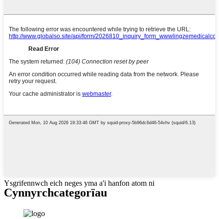
Ysgrifennwch eich neges yma a'i hanfon atom ni
Cynnyrch
categorïau