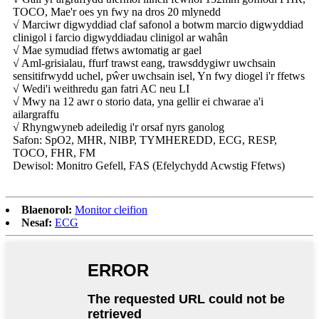
TOCO, Mae'r oes yn fwy na dros 20 mlynedd
√ Marciwr digwyddiad claf safonol a botwm marcio digwyddiad
clinigol i farcio digwyddiadau clinigol ar wahân
√ Mae symudiad ffetws awtomatig ar gael
√ Aml-grisialau, ffurf trawst eang, trawsddygiwr uwchsain
sensitifrwydd uchel, pŵer uwchsain isel, Yn fwy diogel i'r ffetws
√ Wedi'i weithredu gan fatri AC neu LI
√ Mwy na 12 awr o storio data, yna gellir ei chwarae a'i
ailargraffu
√ Rhyngwyneb adeiledig i'r orsaf nyrs ganolog
Safon: SpO2, MHR, NIBP, TYMHEREDD, ECG, RESP,
TOCO, FHR, FM
Dewisol: Monitro Gefell, FAS (Efelychydd Acwstig Ffetws)
Blaenorol:
Monitor cleifion
Nesaf:
ECG