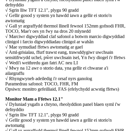
defnyddio
√ Sgrin lliw TFT 12.1", plygu 90 gradd
√ Gellir gosod y system yn hawdd iawn a gellir ei storio'n
awtomatig
√ Gall yr argraffydd thermol llinell fewnol 152mm gofnodi FHR,
TOCO, Mae'r oes yn fwy na dros 20 mlynedd
√ Marciwr digwyddiad claf safonol a botwm marcio digwyddiad
clinigol i farcio digwyddiadau clinigol ar wahân
√ Mae symudiad ffetws awtomatig ar gael
√ Aml-grisialau, ffurf trawst eang, trawsddygiwr uwchsain
sensitifrwydd uchel, pŵer uwchsain isel, Yn fwy diogel i'r ffetws
√ Wedi'i weithredu gan fatri AC neu LI
√ Mwy na 12 awr o storio data, yna gellir ei chwarae a'i
ailargraffu
√ Rhyngwyneb adeiledig i'r orsaf nyrs ganolog
Paramedrau safonol: TOCO, FHR, FM
Opsiwn: monitro gefeilliaid, FAS (efelychydd acwstig ffetws)
Monitor Mam a Ffetws 12.1"
√ Dyluniad ysgafn a chryno, rheolyddion panel blaen syml i'w
defnyddio
√ Sgrin lliw TFT 12.1", plygu 90 gradd
√ Gellir gosod y system yn hawdd iawn a gellir ei storio'n
awtomatig
√ Gall yr argraffydd thermol llinell fewnol 152mm gofnodi FHR,