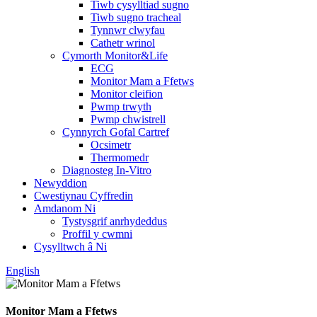
Tiwb cysylltiad sugno
Tiwb sugno tracheal
Tynnwr clwyfau
Cathetr wrinol
Cymorth Monitor&Life
ECG
Monitor Mam a Ffetws
Monitor cleifion
Pwmp trwyth
Pwmp chwistrell
Cynnyrch Gofal Cartref
Ocsimetr
Thermomedr
Diagnosteg In-Vitro
Newyddion
Cwestiynau Cyffredin
Amdanom Ni
Tystysgrif anrhydeddus
Proffil y cwmni
Cysylltwch â Ni
English
Monitor Mam a Ffetws