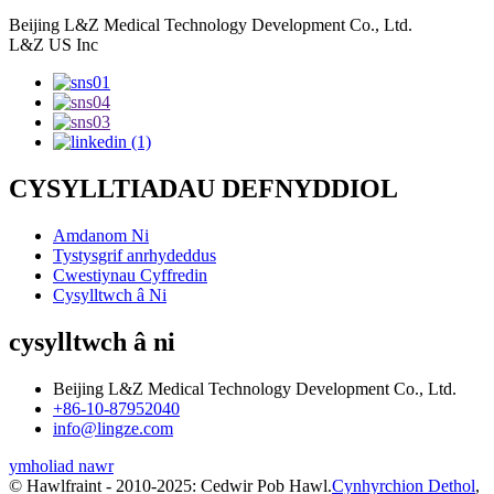
Beijing L&Z Medical Technology Development Co., Ltd.
L&Z US Inc
CYSYLLTIADAU DEFNYDDIOL
Amdanom Ni
Tystysgrif anrhydeddus
Cwestiynau Cyffredin
Cysylltwch â Ni
cysylltwch â ni
Beijing L&Z Medical Technology Development Co., Ltd.
+86-10-87952040
info@lingze.com
ymholiad nawr
© Hawlfraint - 2010-2025: Cedwir Pob Hawl.
Cynhyrchion Dethol
,