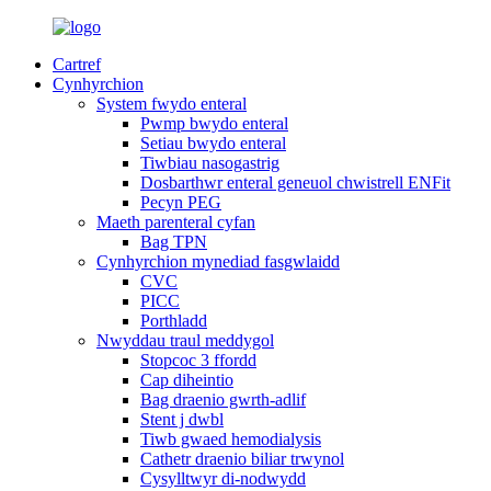
Cartref
Cynhyrchion
System fwydo enteral
Pwmp bwydo enteral
Setiau bwydo enteral
Tiwbiau nasogastrig
Dosbarthwr enteral geneuol chwistrell ENFit
Pecyn PEG
Maeth parenteral cyfan
Bag TPN
Cynhyrchion mynediad fasgwlaidd
CVC
PICC
Porthladd
Nwyddau traul meddygol
Stopcoc 3 ffordd
Cap diheintio
Bag draenio gwrth-adlif
Stent j dwbl
Tiwb gwaed hemodialysis
Cathetr draenio biliar trwynol
Cysylltwyr di-nodwydd