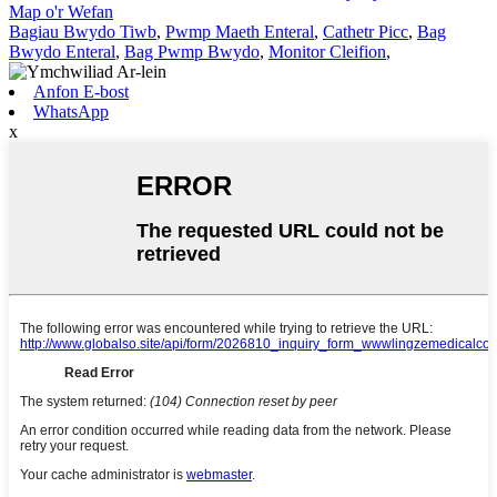
Map o'r Wefan
Bagiau Bwydo Tiwb
,
Pwmp Maeth Enteral
,
Cathetr Picc
,
Bag
Bwydo Enteral
,
Bag Pwmp Bwydo
,
Monitor Cleifion
,
Anfon E-bost
WhatsApp
x